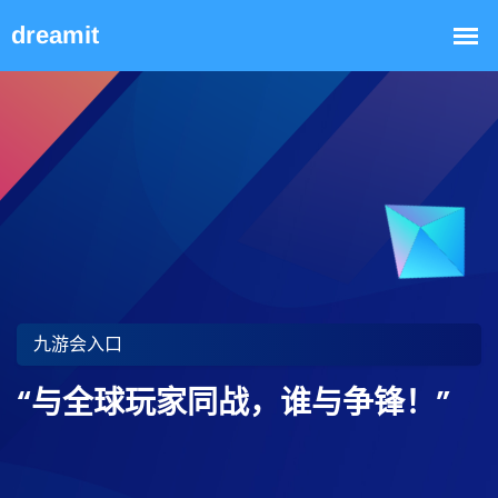
九游会入口
“与全球玩家同战，谁与争锋！”