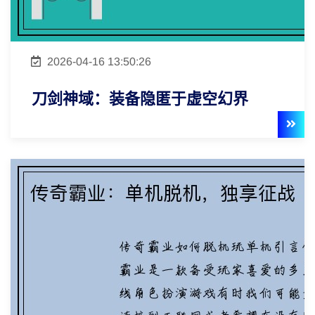
2026-04-16 13:50:26
刀剑神域：装备隐匿于虚空幻界