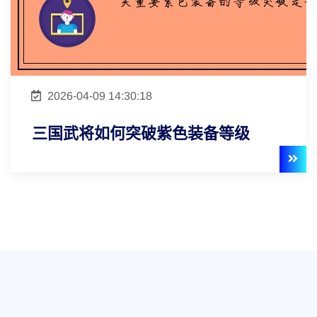
2026-04-09 14:30:18
三国武将如何突破紫色装备等级