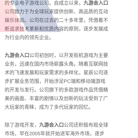
的专业电子游戏公司。自成立以来，
九游会入口
公司致力于为全球玩家提供创新、高品质的互动
娱乐体验。公司在过去的二十多年里，凭借着不
断追求技术革新和优质内容的原则，逐步发展成
为行业内的领先企业。
九游会入口
公司初创时，以开发街机游戏为主要
业务，迅速在国内市场崭露头角。随着互联网技
术的飞速发展和玩家需求的多样化，星辰公司逐
步扩展业务范围，开始涉足PC端和移动端游戏
的开发与发行。公司旗下的多款游戏作品凭借精
美的画面、丰富的剧情以及创新的玩法受到了广
大玩家的青睐，成为了多代玩家的回忆。
除了游戏开发，
九游会入口
公司还积极布局全球
市场，早在2005年就开始进军海外市场，逐步