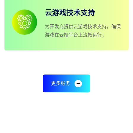
云游戏技术支持
为开发商提供云游戏技术支持，确保
游戏在云端平台上流畅运行；
更多服务