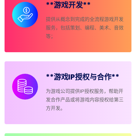
**游戏开发**
提供从概念到完成的全流程游戏开发
服务，包括策划、编程、美术、音效
等；
**游戏IP授权与合作**
为游戏公司提供IP授权服务，帮助开
发合作产品或将游戏内容授权给第三
方开发。