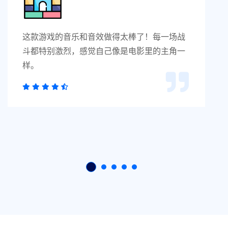
这款游戏的音乐和音效做得太棒了！每一场战
斗都特别激烈，感觉自己像是电影里的主角一
样。