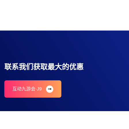
联系我们获取最大的优惠
互动九游会·J9