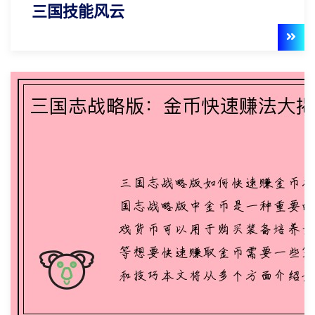
三国技能风云